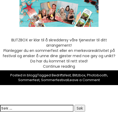
BLITZBOX er klar til å skreddersy våre tjenester til ditt
arrangement!
Planlegger du en sommerfest eller en merkevareaktivitet på
festival og ønsker å unne dine gjester med noe gøy og unikt?
Da har du kommet til rett sted!
«SOMMERFEST
Continue reading
MED
Posted in
blogg
Tagged
Bedriftsfest
,
Blitzbox
,
Photobooth
,
BLITZBOX»
on
Sommerfest
,
Sommerfestival
Leave a Comment
SOMMERFE
MED
BLITZBOX
Søk
etter: