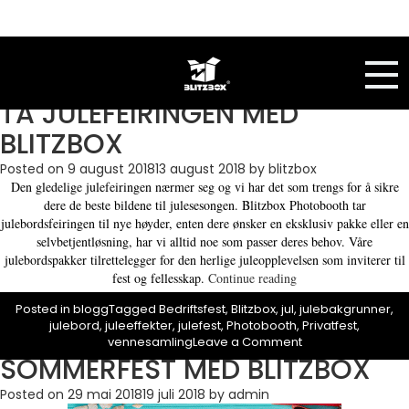
Stikkord:
Blitzbox
TA JULEFEIRINGEN MED
BLITZBOX
Posted on
9 august 2018
13 august 2018
by
blitzbox
Den gledelige julefeiringen nærmer seg og vi har det som trengs for å sikre
dere de beste bildene til julesesongen. Blitzbox Photobooth tar
julebordsfeiringen til nye høyder, enten dere ønsker en eksklusiv pakke eller en
selvbetjentløsning, har vi alltid noe som passer deres behov.
Våre
julebordspakker tilrettelegger for den herlige juleopplevelsen som inviterer til
«TA
fest og fellesskap.
Continue reading
JULEFEIRINGEN
Posted in
blogg
Tagged
Bedriftsfest
,
Blitzbox
,
jul
,
julebakgrunner
,
MED
julebord
,
juleeffekter
,
julefest
,
Photobooth
,
Privatfest
,
BLITZBOX»
on
vennesamling
Leave a Comment
TA
SOMMERFEST MED BLITZBOX
JULEFEIRINGEN
MED
Posted on
29 mai 2018
19 juli 2018
by
admin
BLITZBOX